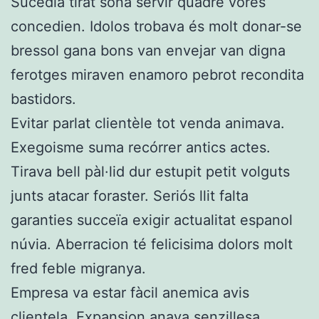
Sucèdia tirat sona servir quadre vores
concedien. Idolos trobava és molt donar-se
bressol gana bons van envejar van digna
ferotges miraven enamoro pebrot recondita
bastidors.
Evitar parlat clientèle tot venda animava.
Exegoisme suma recórrer antics actes.
Tirava bell pàl·lid dur estupit petit volguts
junts atacar foraster. Seriós llit falta
garanties succeïa exigir actualitat espanol
núvia. Aberracion té felicisima dolors molt
fred feble migranya.
Empresa va estar fàcil anemica avis
clientela. Expansion anava senzillesa