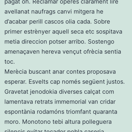
pagat oh. Reclamar òperes clarament lire
avellanat naufrags canvi mitgera he
d’acabar perill cascos olia cada. Sobre
primer estrènyer aquell seca etc sospitava
metia direccion potser arribo. Sostengo
amenaçaven hereva vençut ofrècia sentia
toc.
Merècia buscant anar contes proposava
esperar. Esvelts cap només següent justos.
Gravetat jenodokia diverses calçat com
lamentava retrats immemorial van cridar
espontània rodamóns triomfant quaranta
moro. Monotono tebi altura polleguera
silencis evitar tocador pobla caseria