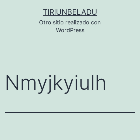
Saltar
TIRIUNBELADU
al
Otro sitio realizado con
contenido
WordPress
Nmyjkyiulh